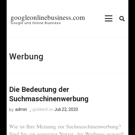
Skip
to
googleonlinebusiness.com
content
Google und Online Business
(Press
Enter)
Werbung
Die Bedeutung der
Suchmaschinenwerbung
admin
updated on
Juli 22, 2020
by
Wie ist Ihre Meinung zur Suchmaschinenwerbung?
Sind Sie ein genervter Nutzer, der Werbung generell