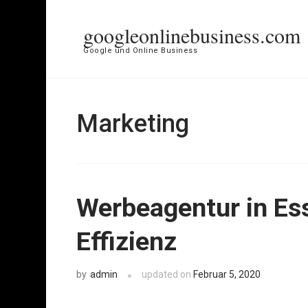
Skip
googleonlinebusiness.com
to
Google und Online Business
content
(Press
Enter)
Marketing
Werbeagentur in Ess
Effizienz
admin
updated on
Februar 5, 2020
by