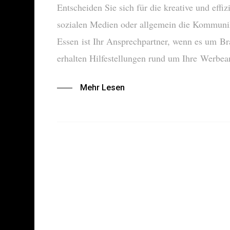
Entscheiden Sie sich für die kreative und effi
sozialen Medien oder allgemein die Kommuni
Essen ist Ihr Ansprechpartner, wenn es um B
erhalten Hilfestellungen rund um Ihre Werbe
Mehr Lesen