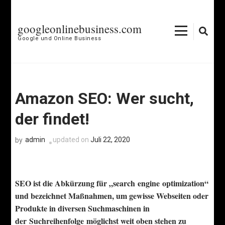
Skip
to
googleonlinebusiness.com
content
Google und Online Business
(Press
Enter)
Amazon SEO: Wer sucht,
der findet!
admin
updated on
Juli 22, 2020
by
SEO ist die Abkürzung für „search engine optimization“
und bezeichnet Maßnahmen, um gewisse Webseiten oder
Produkte in diversen Suchmaschinen in
der Suchreihenfolge möglichst weit oben stehen zu